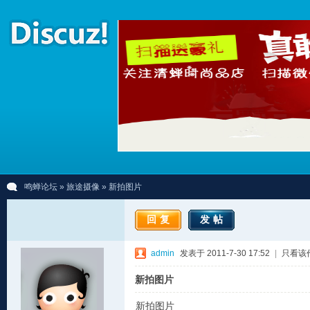
鸣蝉论坛
»
旅途摄像
» 新拍图片
回复
发帖
admin
发表于 2011-7-30 17:52
|
只看该
新拍图片
新拍图片