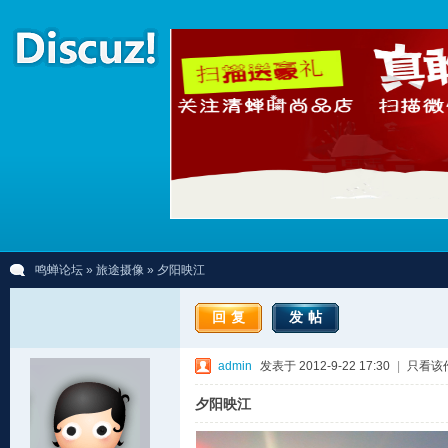
鸣蝉论坛
»
旅途摄像
» 夕阳映江
回复
发帖
admin
发表于 2012-9-22 17:30
|
只看该
夕阳映江