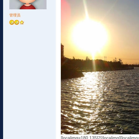
管理员
[localimg=180,135]2[/localimg][localimg