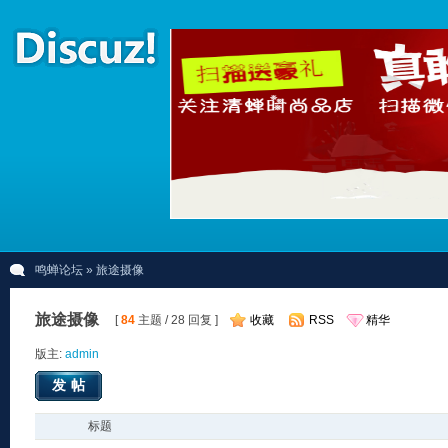
鸣蝉论坛
» 旅途摄像
旅途摄像
[
84
主题 / 28 回复 ]
收藏
RSS
精华
版主:
admin
发帖
标题