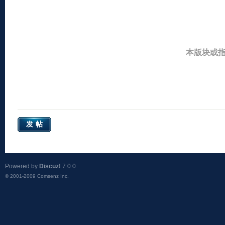
本版块或
发帖
Powered by
Discuz!
7.0.0
© 2001-2009
Comsenz Inc.