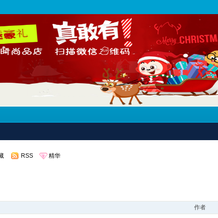
藏
RSS
精华
作者