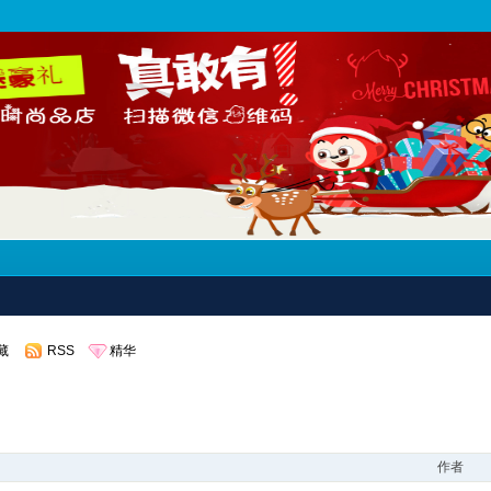
藏
RSS
精华
作者