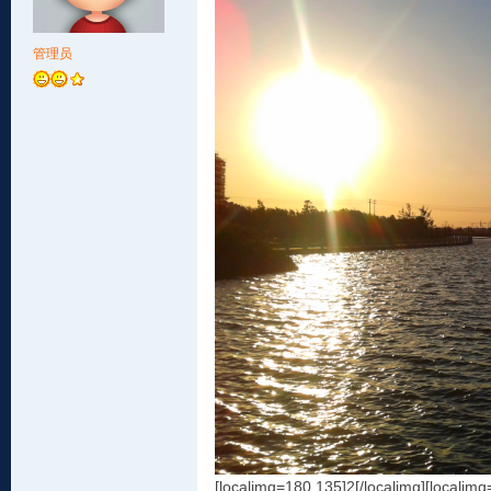
管理员
[localimg=180,135]2[/localimg][localimg