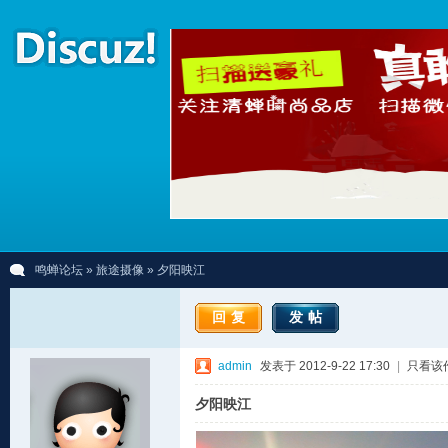
鸣蝉论坛
»
旅途摄像
» 夕阳映江
回复
发帖
admin
发表于 2012-9-22 17:30
|
只看该
夕阳映江