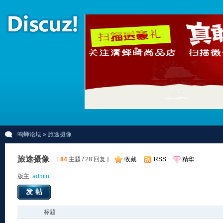
鸣蝉论坛
» 旅途摄像
旅途摄像
[
84
主题 / 28 回复 ]
收藏
RSS
精华
版主:
admin
发帖
标题