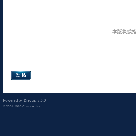
本版块或
发帖
Powered by
Discuz!
7.0.0
© 2001-2009
Comsenz Inc.